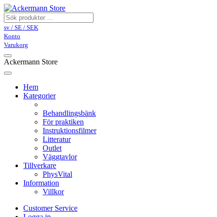
sv / SE / SEK
Konto
Varukorg
Ackermann Store
Hem
Kategorier
Behandlingsbänk
För praktiken
Instruktionsfilmer
Litteratur
Outlet
Väggtavlor
Tillverkare
PhysVital
Information
Villkor
Customer Service
Logga in