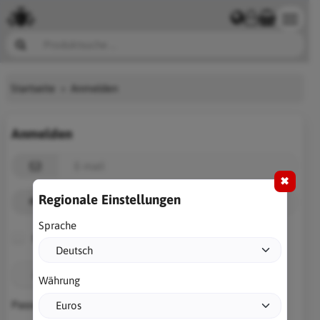
Startseite
Anmelden
Anmelden
✖
Regionale Einstellungen
Sprache
Erinnere dich an mich
Anmelden
Währung
Passwort vergessen?