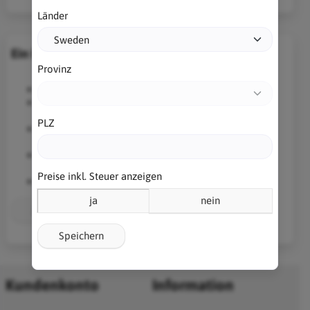
Länder
Ein Benutzerkonto erstellen
Provinz
Erhalten Sie Zugriff auf Ihre gesamte Bestellhistorie.
Speichere deinen Einkaufswagen für einen späteren
Besuch.
PLZ
Greifen Sie von verschiedenen Computern aus auf
Ihren Warenkorb zu. Sogar gleichzeitig!
Schnellere Kaufabschluss mit vorausgefüllten
Kundendaten.
Preise inkl. Steuer anzeigen
Inforationen über Spezialangebote erhalten
ja
nein
Jetzt Registrieren
Speichern
Kundenkonto
Information