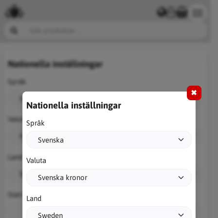
Nationella inställningar
Språk
✖
Nationella inställningar
Valuta
Språk
Land
Valuta
Stat/Län
Land